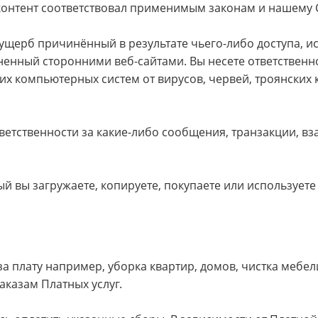
ш контент соответствовал применимым законам и нашему
ущерб причинённый в результате чьего-либо доступа, и
иненный сторонними веб-сайтами. Вы несете ответствен
их компьютерных систем от вирусов, червей, троянских 
тветственности за какие-либо сообщения, транзакции, в
ый вы загружаете, копируете, покупаете или используе
за плату например, уборка квартир, домов, чистка меб
заказам Платных услуг.