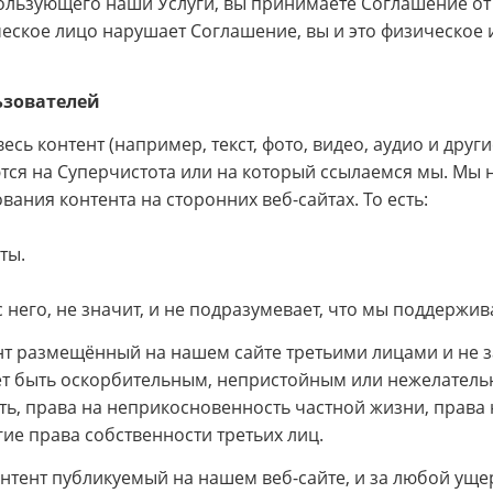
ользующего наши Услуги, вы принимаете Соглашение от 
ческое лицо нарушает Соглашение, вы и это физическое
ьзователей
сь контент (например, текст, фото, видео, аудио и дру
ются на Суперчистота или на который ссылаемся мы. Мы 
ания контента на сторонних веб-сайтах. То есть:
ты.
с него, не значит, и не подразумевает, что мы поддержи
т размещённый на нашем сайте третьими лицами и не за
т быть оскорбительным, непристойным или нежелательн
ть, права на неприкосновенность частной жизни, права
ие права собственности третьих лиц.
контент публикуемый на нашем веб-сайте, и за любой ущ