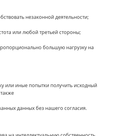
обствовать незаконной деятельности;
стота или любой третьей стороны;
епропорционально большую нагрузку на
ку или иные попытки получить исходный
 также
язанных данных без нашего согласия.
ава на интеллектуальную собственность