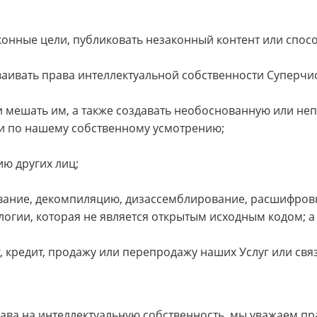
аконные цели, публиковать незаконный контент или спос
ваивать права интеллектуальной собственности Суперчи
и мешать им, а также создавать необоснованную или н
и по нашему собственному усмотрению;
ю других лиц;
ование, декомпиляцию, дизассемблирование, расшифров
логии, которая не является открытым исходным кодом; а
нг, кредит, продажу или перепродажу наших Услуг или св
ава на интеллектуальную собственность, мы уважаем пр