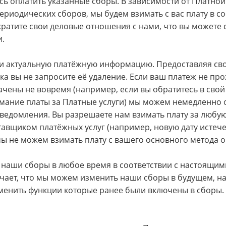
есь оплатить указанные сборы. В зависимости от Платно
ериодических сборов, мы будем взимать с вас плату в с
кратите свои деловые отношения с нами, что вы можете 
и.
ю и актуальную платёжную информацию. Предоставляя с
ока вы не запросите её удаление. Если ваш платеж не 
ачены не вовремя (например, если вы обратитесь в сво
имание платы за Платные услуги) мы можем немедленно о
уведомления. Вы разрешаете нам взимать плату за лю
вщиком платёжных услуг (например, новую дату истечен
ы не можем взимать плату с вашего основного метода о
наши сборы в любое время в соответствии с настоящим
чает, что мы можем изменить наши сборы в будущем, нач
менить функции которые ранее были включены в сборы. 